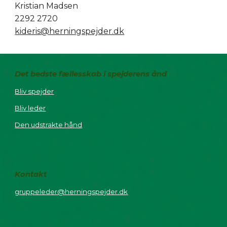
Kristian Madsen
2292 2720
kideris@herningspejder.dk
Det bedste fællesskab i spejderens ånd
Bliv spejder
Bliv leder
Den udstrakte hånd
Kontakt
gruppeleder@herningspejder.dk