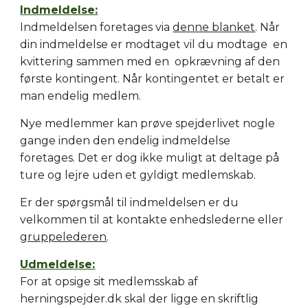
Indm
eldelse:
Indmeldelsen foretages via
denne blanket
.
Når
din indmeldelse er modtaget vil du modtage en
kvittering sammen med en opkrævning af den
første kontingent.
N
år kontingentet er betalt er
man endelig medlem.
Nye medlemmer kan prøve spejderlivet nogle
gange inden den endelig indmeldelse
foretages. Det er dog ikke muligt at deltage på
ture og lejre uden et gyldigt medlemskab.
Er der spørgsmål til indmeldelsen er du
velkommen til at kontakte
enheds
lederne eller
gruppelederen
.
Udmeldelse:
For at opsige sit medlemsskab af
herningspejder.dk skal der ligge en skriftlig