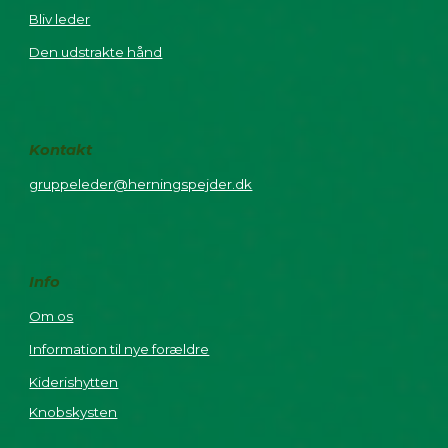
Bliv leder
Den udstrakte hånd
Kontakt
gruppeleder@herningspejder.dk
Info
Om os
Information til nye forældre
Kiderishytten
Knobskysten