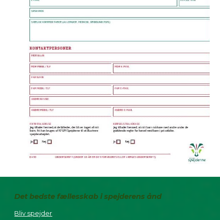
Det bedste fællesskab i spejderens ånd
Bliv spejder