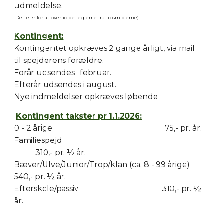
udmeldelse.
(Dette er for at overholde reglerne fra tipsmidlerne)
Kontingent:
Kontingentet opkræves 2 gange årligt, via mail
til spejderens forældre
.
Forår udsendes i februar
.
Efterår udsendes i august.
Nye indmeldelser opkræves løbende
Kontingent takster pr 1.1.202
6
:
0 - 2 årige 75,- pr. år.
Familiespejd
310
,- pr. ½ år.
Bæver/
Ulve/Junior/Trop/klan (ca. 8 - 99 årige)
5
40
,- pr. ½ år.
Efterskole/passiv
31
0,- pr. ½
år.