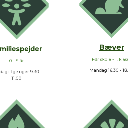
Bæver
miliespejd
er
Før skole - 1. klas
0 - 5 år
Mandag
16.30 - 18
ag i lige uger 9.30 -
11.00