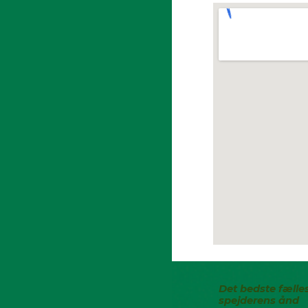
Det bedste fælle
spejderens ånd