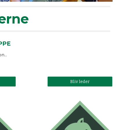
erne
PPE
n...
Bliv leder