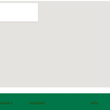
sskab i
Kontakt
Info