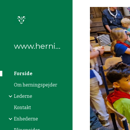
Sk
www.herningspejder.dk
Forside
Om herningspejder
Lederne
Kontakt
Enhederne