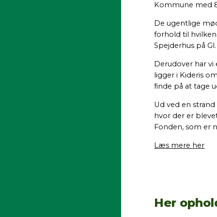
Kommune med 87 
De ugentlige mød
forhold til hvilk
Spejderhus på Gl.
Derudover har vi
ligger i Kideris o
finde på at tage u
Ud ved en strand 
hvor der er blev
Fonden, som er 
Læs mere her
Her ophol