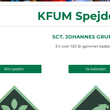
KFUM Spejd
SCT. JOHANNES GRU
En over 100 år gammel traditio
Bliv spejder
Se kalender