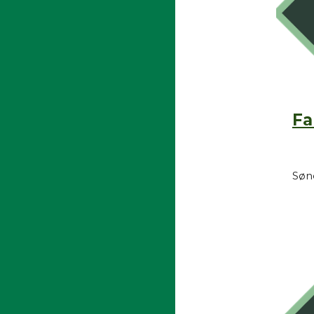
Fa
Sønd