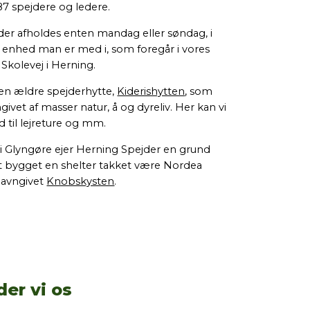
spejdere og ledere.
er afholdes enten mandag eller søndag, i
en enhed man er med i, som foregår i vores
 Skolevej i Herning.
 en ældre spejderhytte,
Kiderishytten
, som
mgivet af masser natur, å og dyreliv. Her kan vi
d til lejreture og mm.
i Glyngøre ejer Herning Spejder en grund
et bygget en shelter takket være Nordea
navngivet
Knobskysten
.
der vi os